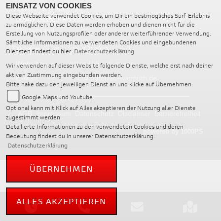
EINSATZ VON COOKIES
Bauhüttenstraße 15
Diese Webseite verwendet Cookies, um Dir ein bestmögliches Surf-Erlebnis
06847 Dessau-Roßlau
zu ermöglichen. Diese Daten werden erhoben und dienen nicht für die
Deutschland
Erstellung von Nutzungsprofilen oder anderer weiterführender Verwendung.
Sämtliche Informationen zu verwendeten Cookies und eingebundenen
Telefon:
0340-510411
Diensten findest du hier:
Datenschutzerklärung
Website:
https://ducati-mx.de
Wir verwenden auf dieser Website folgende Dienste, welche erst nach deiner
aktiven Zustimmung eingebunden werden.
E-Mail:
info@motorrad-warmuth.de
Bitte hake dazu den jeweiligen Dienst an und klicke auf Übernehmen:
Google Maps und Youtube
Optional kann mit Klick auf Alles akzeptieren der Nutzung aller Dienste
AGB
Impressum
Datenschutz
Disclaimer
Barrierefreiheit
zugestimmt werden
Detailierte Informationen zu den verwendeten Cookies und deren
powered by 1000PS
Bedeutung findest du in unserer Datenschutzerklärung:
Datenschutzerklärung
ÜBERNEHMEN
ALLES AKZEPTIEREN